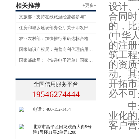
设计、
相关推荐
+更多+
合同时
文旅部：支持在线旅游经营者参与“信用经济”发展试点工作
的，比
住房和城乡建设部办公厅关于印发部2023年信用体系建设工作要点的通知
(中华
农业农村部：加快推行承诺达标合格证制度和风险防控机制建设
的注册
国家知识产权局：完善专利代理信用监管机制
筑工程
国家邮政局：《快递电子运单》国家标准强化个人信息保护
的资质
动。其
开拓市
全国信用服务平台
必不可
19546274444
中企
电话：400-152-1454
业化的
客户营
北京市昌平区回龙观西大街9号
院1号楼11层2单元1208