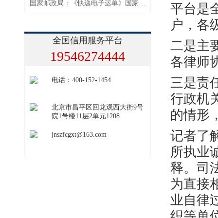
国家邮政局：《快递电子运单》国家标准强化个人信息保护
平台是
户，各
全国信用服务平台
二是主
19546274444
各律师
三是责
电话：400-152-1454
行政机
北京市昌平区回龙观西大街9号
的情形
院1号楼11层2单元1208
记者了
jnszfcgxt@163.com
所执业
释。司
为直接
业自律
织等单